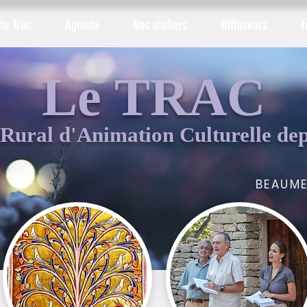
du Trac
Agenda
Nos ateliers
Diffuseurs
I
Le TRAC
Rural d'Animation Culturelle de
BEAUME