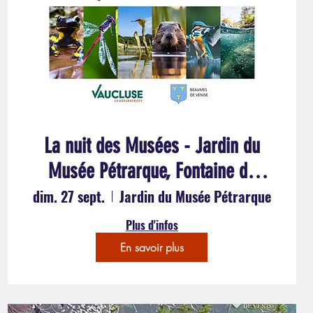
La nuit des Musées - Jardin du
Musée Pétrarque, Fontaine de
Vaucluse
dim. 27 sept.
Jardin du Musée Pétrarque
Plus d'infos
En savoir plus