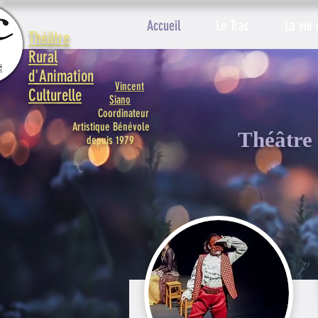
Accueil
Le Trac
La vie 
Théâtre
Rural
d'Animation
Vincent
Culturelle
Siano
Coordinateur
Artistique Bénévole
Théâtre 
depuis 1979