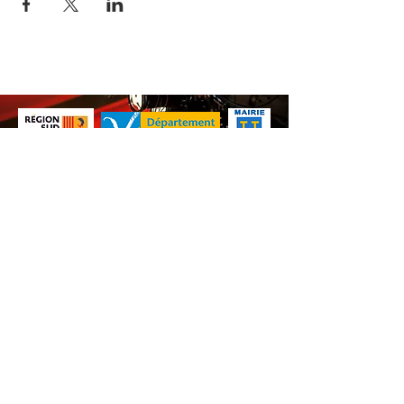
Nos animations culturelles sont soutenues par la Région Sud, le
Département de Vaucluse et par la commune de Beaumes-de-
Venise.
Ne ratez aucune de nos
actualités ! Inscrivez-vous dès
maintenant à notre liste de
diffusion.