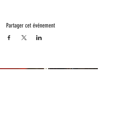
Partager cet événement
Nos animations culturelles sont soutenues par la Région Sud, le
Département de Vaucluse et par la commune de Beaumes-de-
Venise.
Ne ratez aucune de nos
actualités ! Inscrivez-vous dès
maintenant à notre liste de
diffusion.