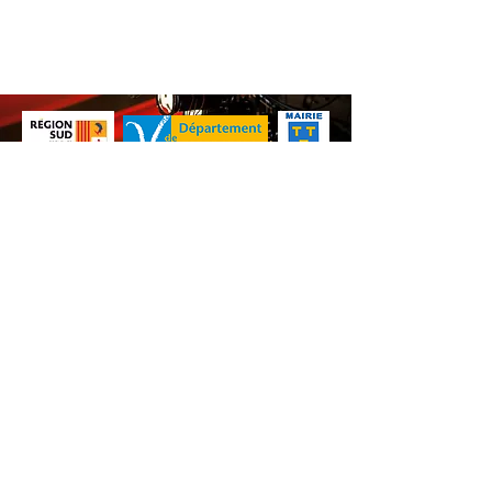
Nos animations culturelles sont soutenues par la Région Sud, le
Département de Vaucluse et par la commune de Beaumes-de-
Venise.
Ne ratez aucune de nos
actualités ! Inscrivez-vous dès
maintenant à notre liste de
diffusion.