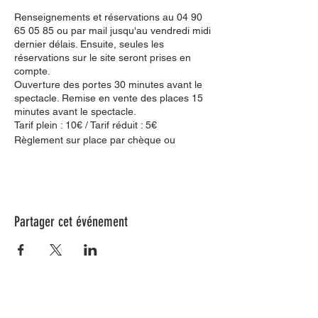
Renseignements et réservations au 04 90
65 05 85 ou par mail jusqu'au vendredi midi
dernier délais. Ensuite, seules les
réservations sur le site seront prises en
compte.
Ouverture des portes 30 minutes avant le
spectacle. Remise en vente des places 15
minutes avant le spectacle.
Tarif plein : 10€ / Tarif réduit : 5€
Règlement sur place par chèque ou
espèces.
Un quatuor avec flûte sur instruments
anciens joue en concert des extraits du
dernier opéra de Mozart, La Flûte
Partager cet événement
enchantée, dans une transcription d’un de
ses contemporains, Franz Heinrich
Ehrenfried.
Les musiciennes jouent par coeur,
racontent l’intrigue de l’opéra et se
déplacent parmi les spectateur·rices. Elles
franchissent le quatrième mur pour créer
une proximité avec le public et lui faire