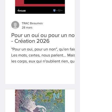
TRAC Beaumes
28 mars
Pour un oui ou pour un non
- Création 2026
"Pour un oui, pour un non", qu'en faire ?
Les mots, certes, nous parlent... Mais
les corps, eux qui n'oublient rien, que
nous disent-ils ? De par leur verticalité,
chahutée, contrariée, cassée... de la
tête aux pieds ? De par leurs sensations
capricieuses, mouvantes, extrêmes...
de la peau aux entrailles ? De par leurs
vibrations, des plus subtiles aux plus
violentes, suscitant chaque cellule
jusqu'aux os ?