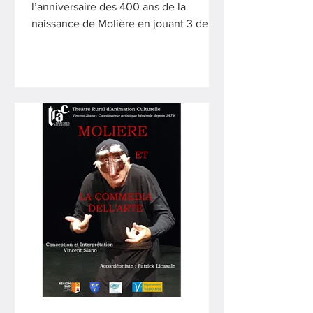
l’anniversaire des 400 ans de la
naissance de Molière en jouant 3 de
ses comédies dans une tournée
originale. D’abord avec le projet « La
Carriole Molière » (à deux doigts de se
réaliser en 2020 dans les quartiers
d’Avignon), puis avec une nouvelle
conception : « Le Triporteur Molière »
en 2021, mais nous avons dû renoncer
à cause, en grande partie, de la
situation sanitaire. Nous tenons
toutefois à fêter l’événement en
présentant une deuxième