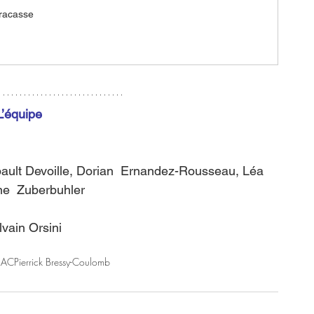
Fracasse
L’équipe
ault Devoille, Dorian  Ernandez-Rousseau, Léa 
ine  Zuberbuhler
vain Orsini
TRAC
Pierrick Bressy-Coulomb