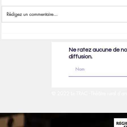
Rédigez un commentaire...
Génie Nature ou la comédie des sous-
Étameur d’Amour
bois
2022
Ne ratez aucune de nos
diffusion.
© 2022 Le TRAC - Théâtre rural d'an