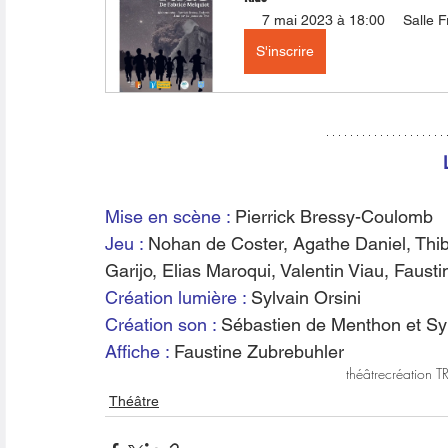
7 mai 2023 à 18:00
Salle 
S'inscrire
Mise en scène :
 Pierrick Bressy-Coulomb
Jeu : 
Nohan de Coster, Agathe Daniel, Thib
Garijo, Elias Maroqui, Valentin Viau, Faust
Création lumière :
 Sylvain Orsini
Création son :
 Sébastien de Menthon et Syl
Affiche :
 Faustine Zubrebuhler
théâtre
création 
Théâtre