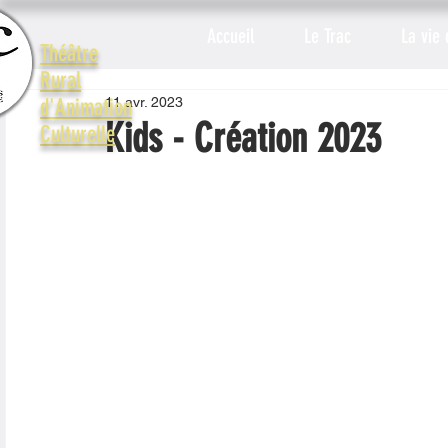
Accueil
Le Trac
La vie 
Théâtre
Rural
11 avr. 2023
d'Animation
Kids - Création 2023
Culturelle