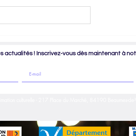
Les fourberies de Scapin - Création 
, Dur Métier - Création
 actualités ! Inscrivez-vous dès maintenant à notr
imation culturelle - 217 Place du Marché, 84190 Beaumes-de-