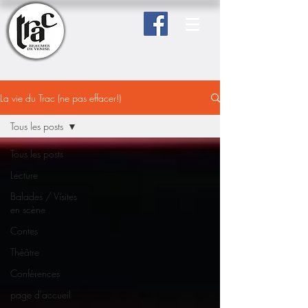
La vie du Trac (ne pas effacer!)
Tous les posts
Tous les posts
Lecture
Balades / Visites
en scène
Contes
Théâtre
Conférences
page d'accueil