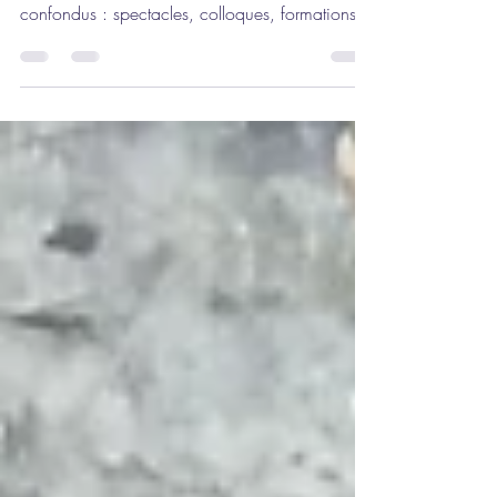
En cette année 2026 le Trac a dépassé le cap
des 60 voyages à l’étranger (tous projets
confondus : spectacles, colloques, formations et
voyages d’études) et marque ainsi sa volonté
d’être présent dans les échanges culturels
internationaux en tissant des liens d’amitié en
Europe et dans le monde. Engagé dans un
projet européen Erasmus, il s’est rendu à Dinant
en Belgique en février (réalisant de fait le
60ème voyage !) et se rendra en Italie début
août à Montichiello (Toscane)