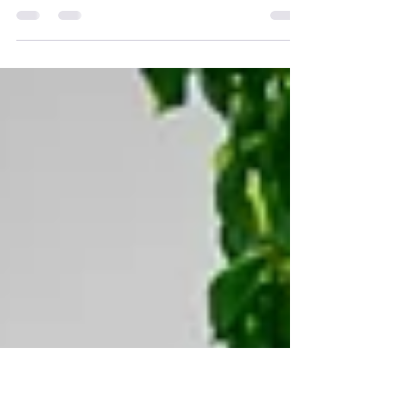
Ce mercredi 22 juillet 2026, le spectacle
"Carmen ou la marge libre " s'est joué à
Monieux devant plus de cent spectateurs.
Réprésentation trés appréciée du public! Photos
: Jean Luc Blatière Si vous les avez manqué, ils
rejouent aux Mines de Bruoux à Gargas le 30
juillet à 21h et au Domaine de Coyeux à
Beaumes de Venise à 20h le 5 septembre. Les
prochaines dates :