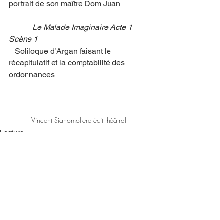
portrait de son maître Dom Juan
            Le Malade Imaginaire Acte 1 
Scène 1
   Soliloque d’Argan faisant le 
récapitulatif et la comptabilité des 
ordonnances
Vincent Siano
moliere
récit théâtral
Lecture
Théâtre
Voir tout
Posts similaires