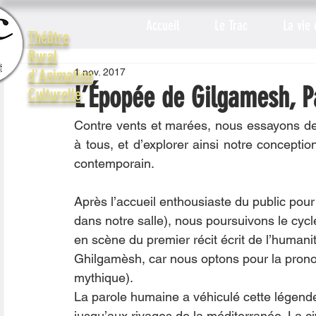
Accueil
Le Trac
La vie 
Théâtre
Rural
1 nov. 2017
d'Animation
L’Épopée de Gilgamesh, P
Culturelle
Contre vents et marées, nous essayons de 
à tous, et d’explorer ainsi notre concepti
contemporain.
Après l’accueil enthousiaste du public po
dans notre salle), nous poursuivons le cycl
en scène du premier récit écrit de l’human
Ghilgamèsh, car nous optons pour la pronon
mythique). 
La parole humaine a véhiculé cette légend
jusqu’aux rivages de la méditerranée. La civ