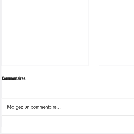
Commentaires
Rédigez un commentaire...
Pour un oui ou pour un non - Création
Pinocchio ou la
2026
fêlées - Créati