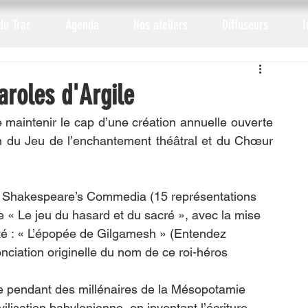
du Trac
Agenda
Nos ateliers
Diffuseurs
I
aroles d'Argile
maintenir le cap d’une création annuelle ouverte 
on du Jeu de l’enchantement théâtral et du Chœur  
ur Shakespeare’s Commedia (15 représentations 
e « Le jeu du hasard et du sacré », avec la mise 
ité : « L’épopée de Gilgamesh » (Entendez 
ciation originelle du nom de ce roi-héros 
e pendant des millénaires de la Mésopotamie 
ilisation babylonienne, en inventant l’écriture 