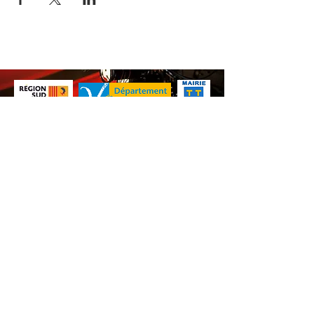
Nos animations culturelles sont soutenues par la Région Sud, le
Département de Vaucluse et par la commune de Beaumes-de-
Venise.
Ne ratez aucune de nos
actualités ! Inscrivez-vous dès
maintenant à notre liste de
diffusion.