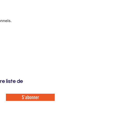
onnels.
e liste de
S'abonner