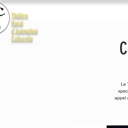
Accueil
Le Trac
La vie 
Théâtre
Rural
d'Animation
Culturelle
C
Le 
spec
appel 