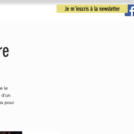
Je m'inscris à la newsletter
nfos pratiques
Nous contacter
re
e le
 d'un
ux pour