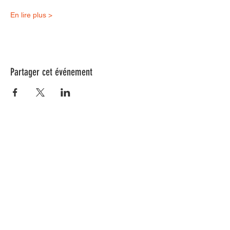
En lire plus >
Partager cet événement
Nos animations culturelles sont soutenues par la Région Sud, le
Département de Vaucluse et par la commune de Beaumes-de-
Venise.
Ne ratez aucune de nos