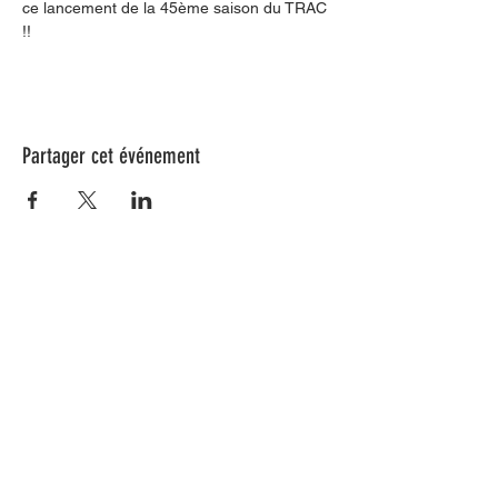
ce lancement de la 45ème saison du TRAC 
!!
Partager cet événement
Nos animations culturelles sont soutenues par la Région Sud, le
Département de Vaucluse et par la commune de Beaumes-de-
Venise.
Ne ratez aucune de nos