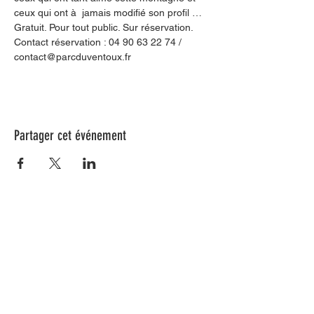
ceux qui ont à  jamais modifié son profil …
Gratuit. Pour tout public. Sur réservation. 
Contact réservation : 04 90 63 22 74 / 
contact@parcduventoux.fr
Partager cet événement
Nos animations culturelles sont soutenues par la Région Sud, le
Département de Vaucluse et par la commune de Beaumes-de-