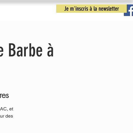
Je m'inscris à la newsletter
nfos pratiques
Nous contacter
e Barbe à
res
AC, et
ur des