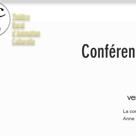
Accueil
Le Trac
La vie 
Théâtre
Rural
d'Animation
Culturelle
Conféren
ve
La co
Anne 