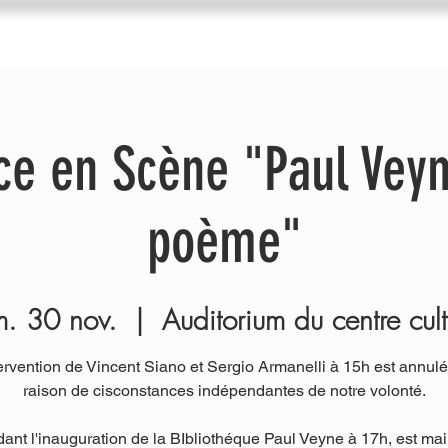
du Trac
Agenda
Nos ateliers
Diffuseurs
I
e en Scène "Paul Veyn
poème"
. 30 nov.
  |  
Auditorium du centre cult
tervention de Vincent Siano et Sergio Armanelli à 15h est annulé
raison de cisconstances indépendantes de notre volonté.
nt l'inauguration de la BIbliothéque Paul Veyne à 17h, est ma