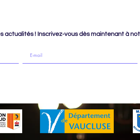
 actualités ! Inscrivez-vous dès maintenant à notr
imation culturelle - 217 Place du Marché, 84190 Beaumes-de-