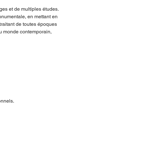
es et de multiples études. 
onumentale, en mettant en 
traitant de toutes époques 
’au monde contemporain, 
onnels.