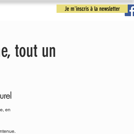
Je m'inscris à la newsletter
nfos pratiques
Nous contacter
e, tout un
urel
e, en
intenue.