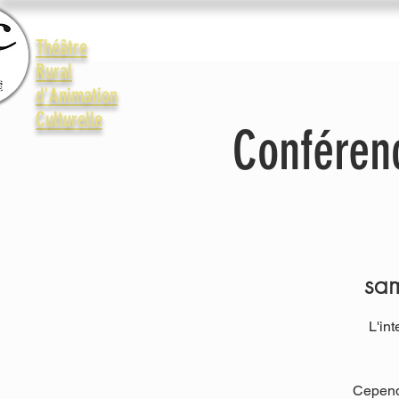
Accueil
Le Trac
La vie 
Théâtre
Rural
d'Animation
Culturelle
Conférenc
sam
L'in
Cependa