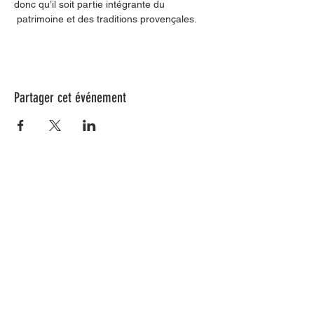
donc qu’il soit partie intégrante du 
 patrimoine et des traditions provençales.
Partager cet événement
Nos animations culturelles sont soutenues par la Région Sud, le
Département de Vaucluse et par la commune de Beaumes-de-
Venise.
Ne ratez aucune de nos