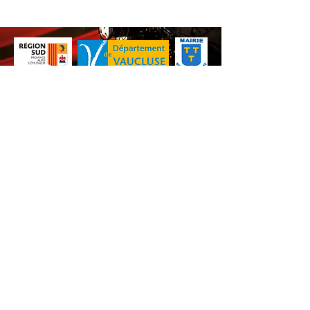
Nos animations culturelles sont soutenues par la Région Sud, le
Département de Vaucluse et par la commune de Beaumes-de-
Venise.
Ne ratez aucune de nos
actualités ! Inscrivez-vous dès
maintenant à notre liste de
diffusion.
S'abonner