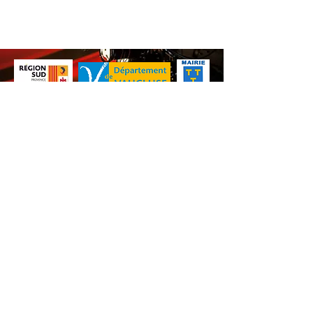
Nos animations culturelles sont soutenues par la Région Sud, le
Département de Vaucluse et par la commune de Beaumes-de-
Venise.
Ne ratez aucune de nos
actualités ! Inscrivez-vous dès
maintenant à notre liste de
diffusion.