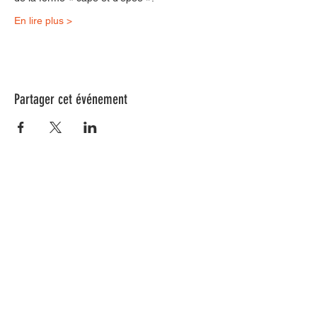
En lire plus >
Partager cet événement
Nos animations culturelles sont soutenues par la Région Sud, le
Département de Vaucluse et par la commune de Beaumes-de-
Venise.
Ne ratez aucune de nos