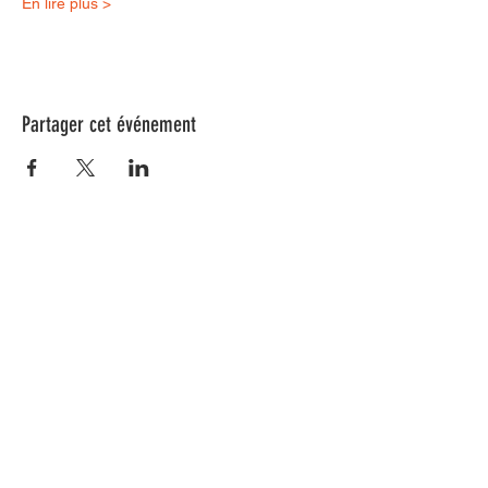
En lire plus >
Partager cet événement
Nos animations culturelles sont soutenues par la Région Sud, le
Département de Vaucluse et par la commune de Beaumes-de-
Venise.
Ne ratez aucune de nos
actualités ! Inscrivez-vous dès