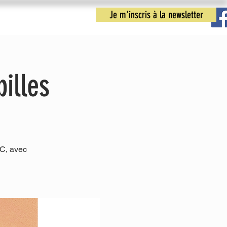
Je m'inscris à la newsletter
nfos pratiques
Nous contacter
illes
C, avec