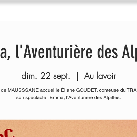
du Trac
Agenda
Nos ateliers
Diffuseurs
I
, l'Aventurière des Alp
dim. 22 sept.
  |  
Au lavoir
le de MAUSSSANE accueille Éliane GOUDET, conteuse du TRA
son spectacle : Emma, l'Aventurière des Alpilles.