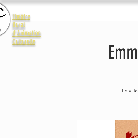
Accueil
Le Trac
La vie 
Théâtre
Rural
d'Animation
Culturelle
Emma
La vil