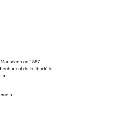
à Maussane en 1867.
bonheur et de la liberté la 
iro.
onnels.