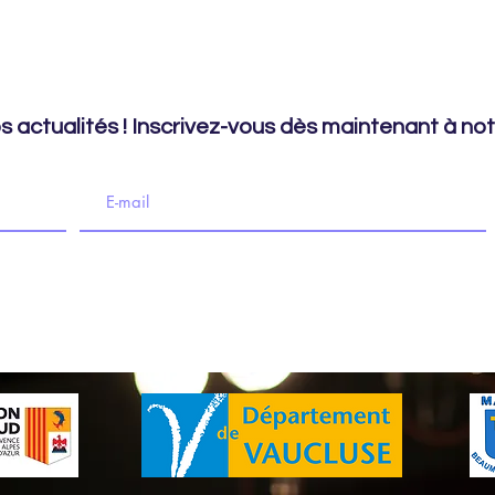
 actualités ! Inscrivez-vous dès maintenant à notr
imation culturelle - 217 Place du Marché, 84190 Beaumes-de-