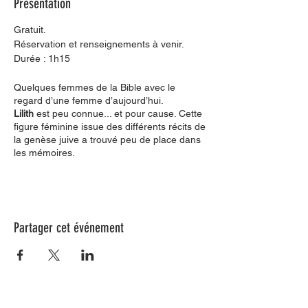
Présentation
Gratuit.
Réservation et renseignements à venir.
Durée : 1h15
Quelques femmes de la Bible avec le
regard d’une femme d’aujourd’hui.
Lilith
est peu connue... et pour cause. Cette
figure féminine issue des différents récits de
la genèse juive a trouvé peu de place dans
les mémoires.
Mais qui est donc Lilith ? Elle est tout ce qui
effraie encore les hommes, la femme libre,
l'indomptable, l'insaisissable...
Eve
, quant à elle, est insouciante et
pourtant lorsque le serpent lui fait
Partager cet événement
comprendre qu'elle ne vit pas intensément,
elle est prête à prendre le risque de
désobéir, prête à franchir les limites
imposées.
Sarah et Agar
Yahvé avait promis à l’ancêtre Abram une