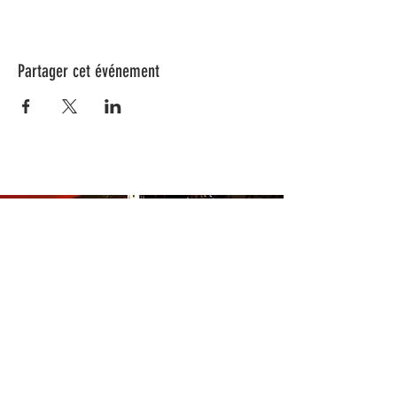
Partager cet événement
Nos animations culturelles sont soutenues par la Région Sud, le
Département de Vaucluse et par la commune de Beaumes-de-
Venise.
Ne ratez aucune de nos
actualités ! Inscrivez-vous dès
maintenant à notre liste de
diffusion.