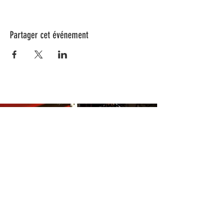
Partager cet événement
Nos animations culturelles sont soutenues par la Région Sud, le
Département de Vaucluse et par la commune de Beaumes-de-
Venise.
Ne ratez aucune de nos
actualités ! Inscrivez-vous dès
maintenant à notre liste de
diffusion.