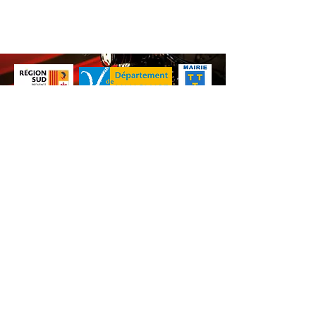
Texte de Vincent Siano
Chants et Musique : Tant Que Li Siam
Interprètes : Marie Madeleine Martinet,
Ruth Phillips, Mario Leccia, Vincent Siano
Nos animations culturelles sont soutenues par la Région Sud, le
Département de Vaucluse et par la commune de Beaumes-de-
Venise.
Ne ratez aucune de nos
actualités ! Inscrivez-vous dès
maintenant à notre liste de
diffusion.