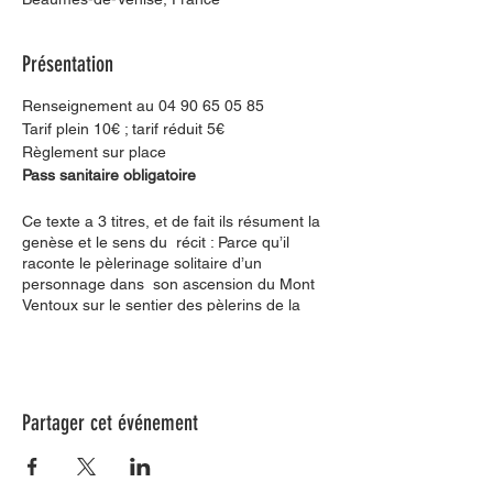
Présentation
Renseignement au 04 90 65 05 85
Tarif plein 10€ ; tarif réduit 5€
Règlement sur place
Pass sanitaire obligatoire
Ce texte a 3 titres, et de fait ils résument la
genèse et le sens du récit : Parce qu’il
raconte le pèlerinage solitaire d’un
personnage dans son ascension du Mont
Ventoux sur le sentier des pèlerins de la
Sainte Croix ; Parce qu’une femme en
méditation porte en son cœur la douleur et
la révolte de toutes les langues de la
culture personnelle et universelle qui ont
disparu ; Parce qu’elle laisse parler la petite
Partager cet événement
voix de la sagesse féminine qui donne vie
et santé dans toutes les sociétés.