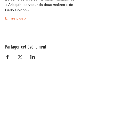
« Arlequin, serviteur de deux maîtres » de 
Carlo Goldoni). 
En lire plus >
Partager cet événement
Nos animations culturelles sont soutenues par la Région Sud, le
Département de Vaucluse et par la commune de Beaumes-de-
Venise.