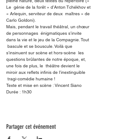
pleine nature, deux textes du répertoire (« 
Le  génie de la forêt » d’Anton Tchékhov et 
« Arlequin, serviteur de deux  maîtres » de 
Carlo Goldoni).
Mais, pendant le travail théâtral, un chœur 
de personnages  énigmatiques s’invite 
dans la vie et le jeu de la Compagnie. Tout 
 bascule et se bouscule. Voilà que 
s’insinuent sur scène et hors-scène  les 
questions brûlantes de notre époque, et, 
une fois de plus, le  théâtre devient le 
miroir aux reflets infinis de l’inextinguible 
 tragi-comédie humaine !
Texte et mise en scène : Vincent Siano
Durée : 1h30
Partager cet événement