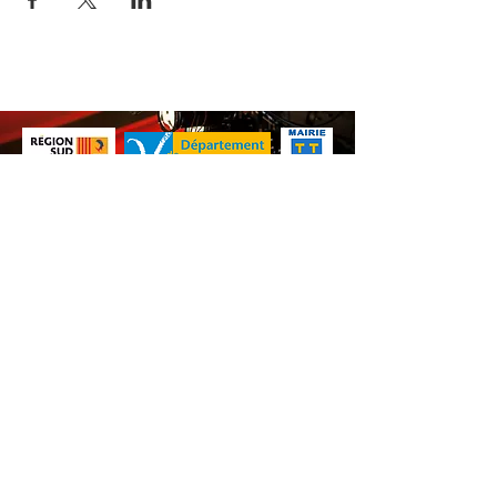
Nos animations culturelles sont soutenues par la Région Sud, le
Département de Vaucluse et par la commune de Beaumes-de-
Venise.
Ne ratez aucune de nos
actualités ! Inscrivez-vous dès
maintenant à notre liste de
diffusion.