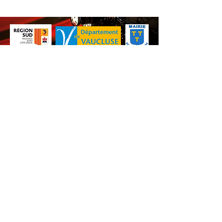
Nos animations culturelles sont soutenues par la Région Sud, le
Département de Vaucluse et par la commune de Beaumes-de-
Venise.
Ne ratez aucune de nos
actualités ! Inscrivez-vous dès
maintenant à notre liste de
diffusion.
S'abonner