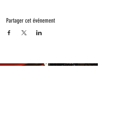
Partager cet événement
Nos animations culturelles sont soutenues par la Région Sud, le
Département de Vaucluse et par la commune de Beaumes-de-
Venise.
Ne ratez aucune de nos
actualités ! Inscrivez-vous dès
maintenant à notre liste de
diffusion.