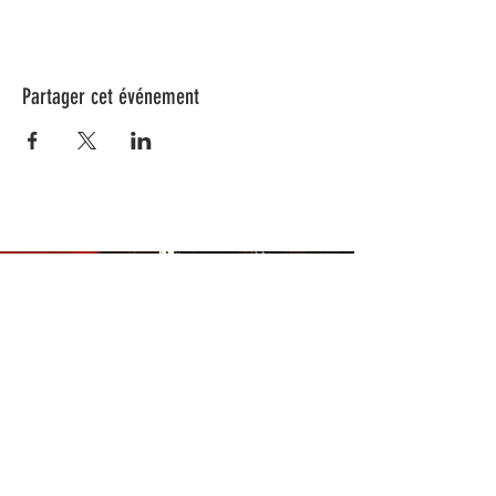
Partager cet événement
Nos animations culturelles sont soutenues par la Région Sud, le
Département de Vaucluse et par la commune de Beaumes-de-
Venise.
Ne ratez aucune de nos
actualités ! Inscrivez-vous dès
maintenant à notre liste de
diffusion.