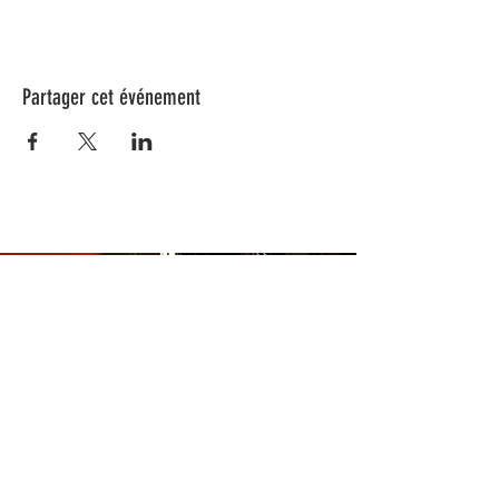
Partager cet événement
Nos animations culturelles sont soutenues par la Région Sud, le
Département de Vaucluse et par la commune de Beaumes-de-
Venise.
Ne ratez aucune de nos
actualités ! Inscrivez-vous dès
maintenant à notre liste de
diffusion.