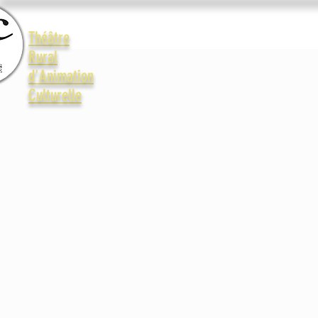
Accueil
Le Trac
La vie 
Théâtre
Rural
d'Animation
Culturelle