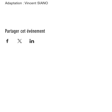
Adaptation : Vincent SIANO
Partager cet événement
Nos animations culturelles sont soutenues par la Région Sud, le
Département de Vaucluse et par la commune de Beaumes-de-
Venise.
Ne ratez aucune de nos
actualités ! Inscrivez-vous dès