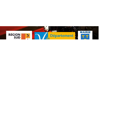
Nos animations culturelles sont soutenues par la Région Sud, le
Département de Vaucluse et par la commune de Beaumes-de-
Venise.
Ne ratez aucune de nos
actualités ! Inscrivez-vous dès
maintenant à notre liste de
diffusion.