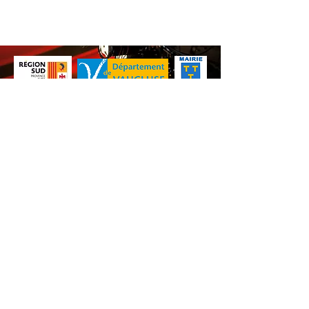
Nos animations culturelles sont soutenues par la Région Sud, le
Département de Vaucluse et par la commune de Beaumes-de-
Venise.
Ne ratez aucune de nos
actualités ! Inscrivez-vous dès
maintenant à notre liste de
diffusion.
S'abonner