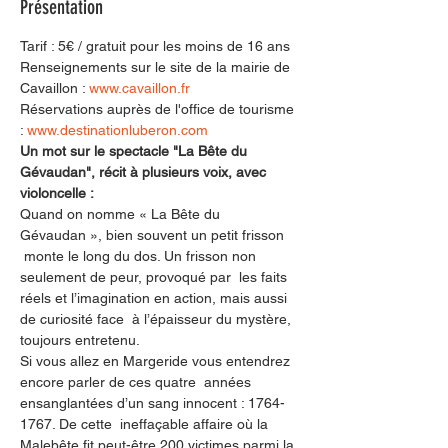
Présentation
Tarif : 5€ / gratuit pour les moins de 16 ans
Renseignements sur le site de la mairie de 
Cavaillon : 
www.cavaillon.fr
Réservations auprès de l'office de tourisme 
: 
www.destinationluberon.com
Un mot sur le spectacle "La Bête du 
Gévaudan", récit à plusieurs voix, avec 
violoncelle :
Quand on nomme « La Bête du 
Gévaudan », bien souvent un petit frisson 
 monte le long du dos. Un frisson non 
seulement de peur, provoqué par  les faits 
réels et l’imagination en action, mais aussi 
de curiosité face  à l’épaisseur du mystère, 
toujours entretenu.
Si vous allez en Margeride vous entendrez 
encore parler de ces quatre  années 
ensanglantées d’un sang innocent : 1764-
1767. De cette  ineffaçable affaire où la 
Malebête fit peut-être 200 victimes parmi la 