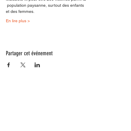
 population paysanne, surtout des enfants 
et des femmes.
En lire plus >
Partager cet événement
Nos animations culturelles sont soutenues par la Région Sud, le
Département de Vaucluse et par la commune de Beaumes-de-
Venise.