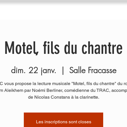
du Trac
Agenda
Nos ateliers
Diffuseurs
I
Motel, fils du chantre
dim. 22 janv.
  |  
Salle Fracasse
 vous propose la lecture musicale "Motel, fils du chantre" du 
m Aleikhem par Noémi Berliner, comédienne du TRAC, accom
de Nicolas Constans à la clarinette.
Les inscriptions sont closes