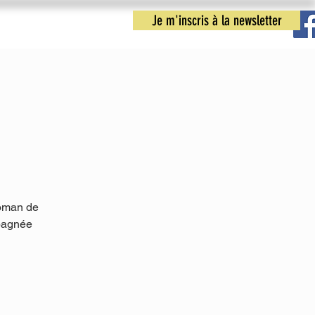
Je m'inscris à la newsletter
nfos pratiques
Nous contacter
roman de
pagnée