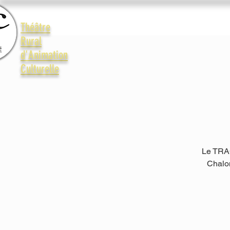
Accueil
Le Trac
La vie 
Théâtre
Rural
d'Animation
Culturelle
Le TRAC
Chalo