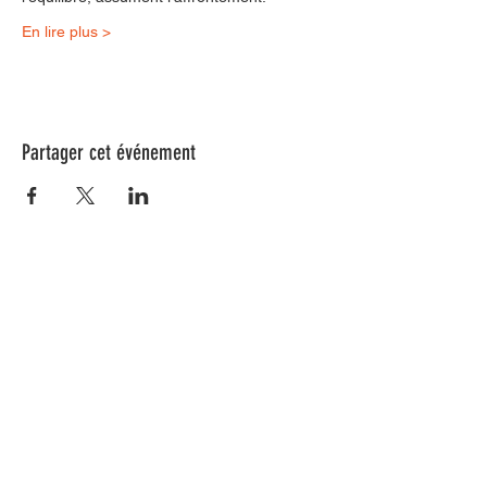
En lire plus >
Partager cet événement
Nos animations culturelles sont soutenues par la Région Sud, le
Département de Vaucluse et par la commune de Beaumes-de-
Venise.
Ne ratez aucune de nos