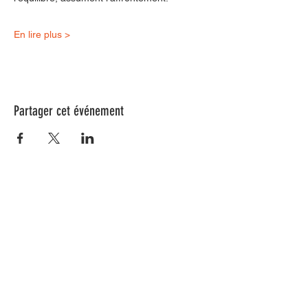
En lire plus >
Partager cet événement
Nos animations culturelles sont soutenues par la Région Sud, le
Département de Vaucluse et par la commune de Beaumes-de-
Venise.