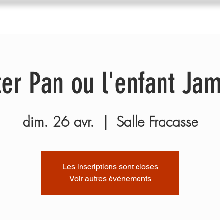
du Trac
Agenda
Nos ateliers
Diffuseurs
I
ter Pan ou l'enfant Jam
dim. 26 avr.
  |  
Salle Fracasse
Les inscriptions sont closes
Voir autres événements