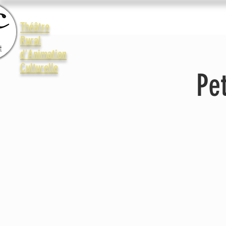
Accueil
Le Trac
La vie 
Théâtre
Rural
d'Animation
Culturelle
Pe