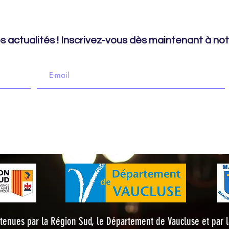
 actualités ! Inscrivez-vous dès maintenant à notr
imation culturelle - 217 Place du Marché, 84190 Beaumes-de-
outenues par la Région Sud, le Département de Vaucluse et pa