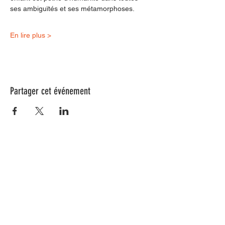
ses ambiguïtés et ses métamorphoses.
En lire plus >
Partager cet événement
Nos animations culturelles sont soutenues par la Région Sud, le
Département de Vaucluse et par la commune de Beaumes-de-
Venise.