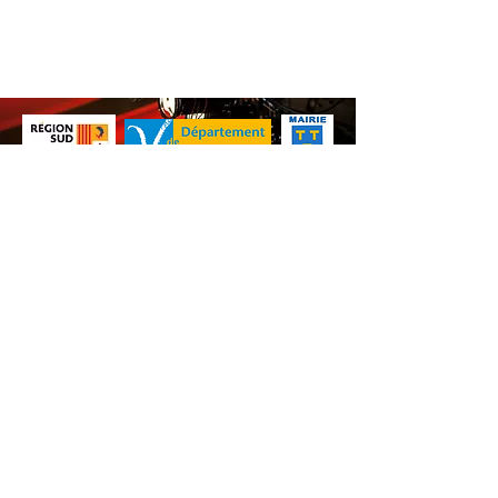
Nos animations culturelles sont soutenues par la Région Sud, le
Département de Vaucluse et par la commune de Beaumes-de-
Venise.
Ne ratez aucune de nos
actualités ! Inscrivez-vous dès
maintenant à notre liste de
diffusion.