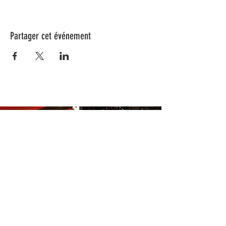
Partager cet événement
Nos animations culturelles sont soutenues par la Région Sud, le
Département de Vaucluse et par la commune de Beaumes-de-
Venise.
Ne ratez aucune de nos
actualités ! Inscrivez-vous dès
maintenant à notre liste de
diffusion.