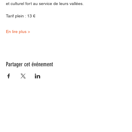
et culturel fort au service de leurs vallées.
Tarif plein : 13 €
En lire plus >
Partager cet événement
Nos animations culturelles sont soutenues par la Région Sud, le