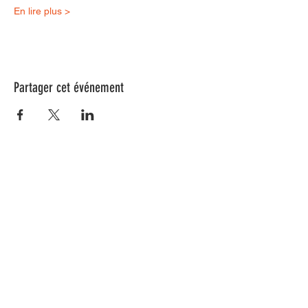
En lire plus >
Partager cet événement
Nos animations culturelles sont soutenues par la Région Sud, le
Département de Vaucluse et par la commune de Beaumes-de-
Venise.
Ne ratez aucune de nos
actualités ! Inscrivez-vous dès