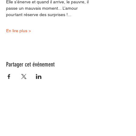
Elle s’énerve et quand il arrive, le pauvre, il 
passe un mau­vais moment... L’amour 
pourtant réserve des surprises !...
En lire plus >
Partager cet événement
Nos animations culturelles sont soutenues par la Région Sud, le