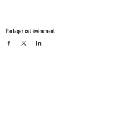
Partager cet événement
Nos animations culturelles sont soutenues par la Région Sud, le
Département de Vaucluse et par la commune de Beaumes-de-
Venise.
Ne ratez aucune de nos
actualités ! Inscrivez-vous dès
maintenant à notre liste de