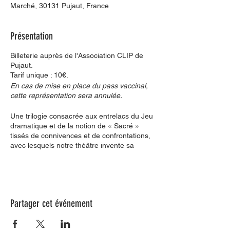
Marché, 30131 Pujaut, France
Présentation
Billeterie auprès de l'Association CLIP de
Pujaut.
Tarif unique : 10€.
En cas de mise en place du pass vaccinal,
cette représentation sera annulée.
Une trilogie consacrée aux entrelacs du Jeu
dramatique et de la notion de « Sacré »
tissés de connivences et de confrontations,
avec lesquels notre théâtre invente sa
parole poétique.
Tremate, tremate, le streghe son tornate
Tremblez, tremblez, l’sorcières sont de
retour !
Partager cet événement
« Nous sommes les petites-filles des
sorcières que vous n’avez pas réussi à
brûler »